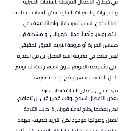
في خيطان، الأعطال المرتبطة بالثلاجات المنزلية
والفريزرات والمبردات التجارية تتكرر لأسباب مختلفة.
أحيانًا يكون السبب تسرب غاز، وأحيانًا ضعف في
الكمبروسر، وأحيانًا عطل كهربائي أو مشكلة في
حساس الحرارة أو مروحة التبريد. الفرق الحقيقي
ليس فقط في معرفة اسم العطل، بل في القدرة
على تشخيصه بالموقع بدون تضييع وقت، ثم توفير
الحل المناسب بسعر واضح وخدمة سريعة.
متى تحتاج إلى تصليح ثلاجات خيطان فورًا؟
بعض الأعطال تسمح بوقت قصير قبل أن تتفاقم،
لكن بعضها يحتاج تدخلًا فوريًا. إذا كانت الثلاجة
تعمل وصوتها موجود لكن التبريد ضعيف، فهذه
علامة لا يجب تجاهلها. وإذا كان الفريزر يكوّن ثلجًا