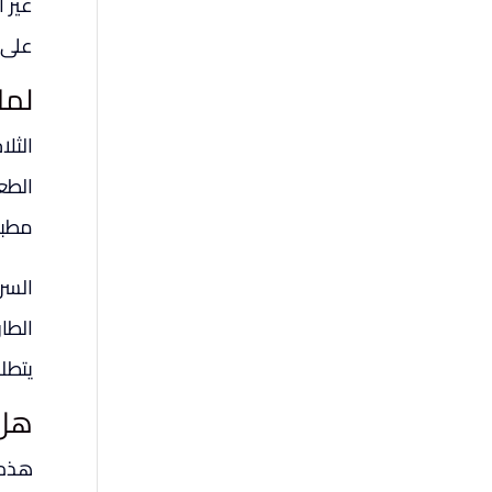
غير 
على 
لما
الثل
الطعا
مطبخ
السر
الطار
يتطل
هل 
هذه 