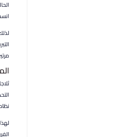
الحا
انسد
لذلك،
التب
مرتي
الم
ثلاج
التح
نظام
لهذا
الفر