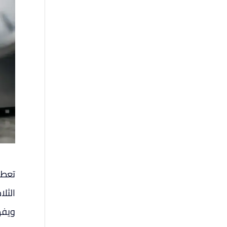
تعطل 
الثل
ويفه