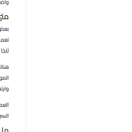
واضح
متى
بعض ا
تعمل 
ثلجًا
هناك
المو
وارتف
العمي
السر
ما 