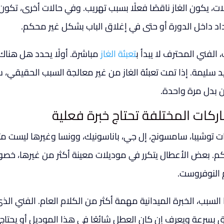
لات، يكون الغاز ناقصًا فعلًا بسبب تهريب. وفي حالات أخرى، ت
اد داخل الدورة أو حتى في إغلاق الباب بشكل غير محكم.
 الفني المحترف لا يبدأ ب
تعبئة الغاز
مباشرة. أولًا يحدد هل هنا
ريد سليمة. إذا تمت تعبئة الغاز من غير معالجة السبب الحقيقي
ن بدل مرة واحدة.
اركات المختلفة تحتاج خبرة فعلية
ات توشيبا، سامسونج، إل جي، باناسونيك، وونسا وغيرها ليست مت
كم. بعض الأعطال يتكرر في موديلات معينة أكثر من غيرها، خصوص
 النوفروست.
 السبب، الخبرة الميدانية مهمة أكثر من الكلام العام. الفني 
ق بسرعة ويعرف إن كان العطل شائعًا في هذا الموديل أو يحتا