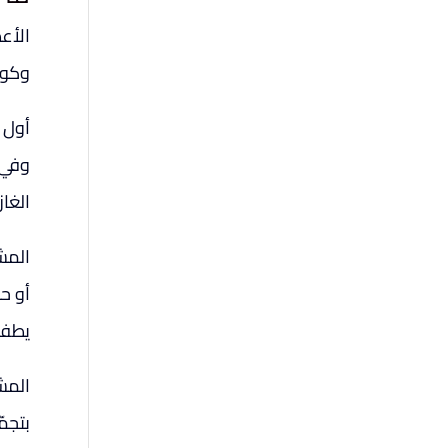
الأعط
وكول
أول
وفي ب
الغاز
المش
أو ح
يطفئ
المشك
بتجم