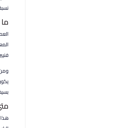
نسبة 
ما 
العم
المع
فنيي
ومن ا
يكون
بسيط
متى
هذا 