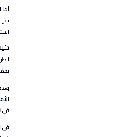
أما 
صوت ا
الحق
كيف
الطر
يجمّ
بعدها
الأم
في نف
في ا