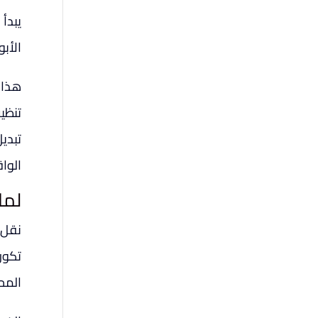
يبدأ 
الأب
هذا 
تنظي
تبدي
الواق
لما
نقل ا
تكون
المح