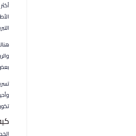
أكثر
الأط
التب
هناك 
والر
بعض 
تسري
وأحيا
تكون
كيف
الخد