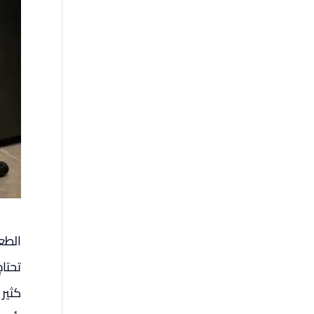
الطعا
كثير