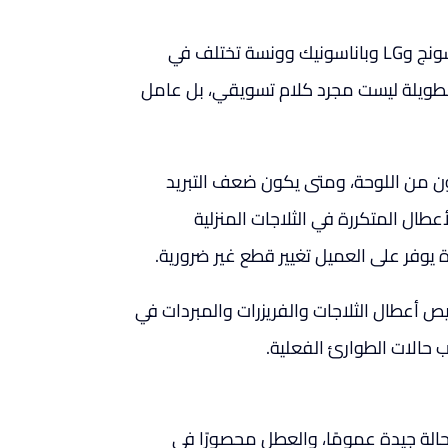
الثلاجات الحديثة ليست كلها متشابهة. بعض موديلات توشيبا وسامسونج وLG وباناسونيك وونسة تختلف في
 الطويلة ليست مجرد كلام تسويقي، بل عامل
 من اللوحة، ومتى يكون ضعف التبريد
طال المتكررة في الثلاجات المنزلية
رة يوفر على العميل تغيير قطع غير ضرورية.
ص أعطال الثلاجات والفريزرات والمبردات في
 حالات الطوارئ الفعلية.
ة بحالة جيدة عمومًا، والعطل محصورًا في