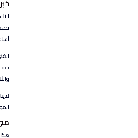
خبر
تصمي
أساس
الفن
سببه
والثل
لدين
المو
متى
هذا ا