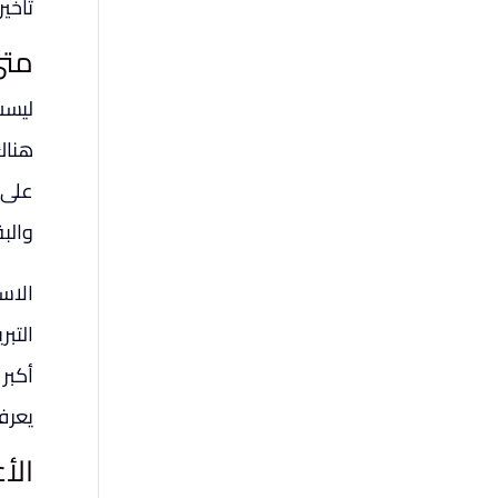
تأخير.
متى 
ليست
هناك
والب
الاس
التبر
أكبر
يعرف
الأ