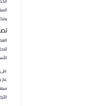
الخد
المش
يمكن
تصليح ثلاج
العمي
الأس
على 
غاز 
سيعي
الأرخ