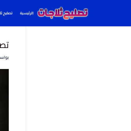
الرئيسية
تصليح ثل
تصليح 
بواس