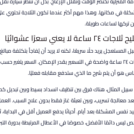
مة المنزلية تختصر الوقت وتقلل الإزعاج. بدل أن تنتظر سيارة نق
كلة في مكانها. وهذا مهم أكثر عندما تكون الثلاجة تحتوي ع
 تركها لساعات طويلة.
ات ٢٤ ساعة لا يعني سعرًا عشوائيًا
ل المستعجل يريد حلًا سريعًا، لكنه لا يريد أن يُفاجأ بتكلفة مب
ثلاجات ٢٤ ساعة واضحة في التسعير بقدر الإمكان. السعر يتغير ح
اس هو أن يتم شرح ما الذي ستدفع مقابله فعليًا.
سبيل المثال، هناك فرق بين تنظيف انسداد بسيط وبين تبديل كم
بعد معالجة تسريب، وبين تعبئة غاز فقط بدون علاج السبب. العمل 
د نفس المشكلة بعد أيام. أحيانًا يدفع العميل أقل في البداية،
ص ليس دائمًا الأفضل، خصوصًا في الأعطال المرتبطة بدورة التبري