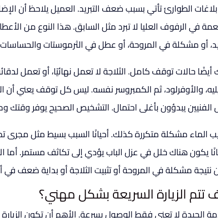
 بلاغات الطوارئ تأتي بسبب ضعف التبريد. العميل يلاحظ أن الإضا
عمة في الرفوف العليا لا تبرد مثل السابق. هذا النوع من الأعط
ريد، أو مشكلة في المروحة، أو عطل في الثرموستات والحساسات.
أيضًا حالات توقف كامل. الثلاجة لا تعمل نهائيًا، أو تعمل لدق
يليه، والأوفرلود، ثم الكمبروسر نفسه. ليس كل توقف يعني أن
الفنيين يبدؤون بأغلى احتمال. التشخيص الصحيح يوفر وقتك وم
ب الماء مشكلة متكررة كذلك. أحيانًا السبب بسيط مثل مجرى تص
نًا يكون هناك خلل في عزل الباب يؤدي إلى تكاثف مستمر. أما الأ
 نتيجة مشكلة في المروحة أو تثبيت الثلاجة أو بداية ضعف في أجز
 تتم الزيارة السريعة بشكل مهني؟
مة الجيدة لا تعني فقط الوصول بسرعة. الأهم أن تكون الزيارة