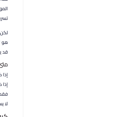
الموت
تسري
لكن إ
هو ا
قد ي
متى 
إذا 
إذا 
فقد 
لا ي
كيف