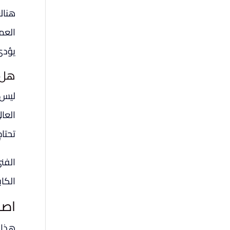
هناك
العمل
يؤدي
هل 
ليس 
العال
تحتا
الفن
الكا
اصل
هذا 