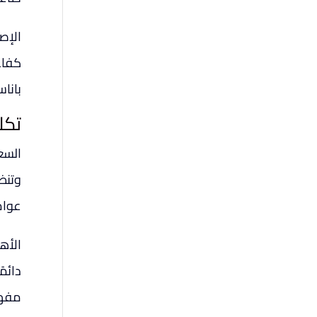
الإصل
بانا
تكل
السع
وتنظي
عوام
الأه
دائم
مفهو