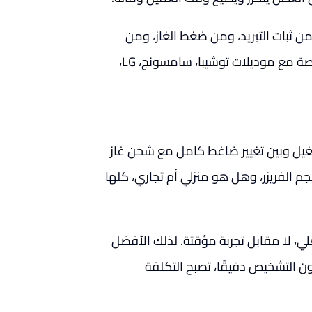
د من ثبات التبريد، ومن ضغط الغاز، ومن
كفاءة السحب الكهربائي. لهذا الخبرة العملية تصنع فرقًا حقيقيًا، خاصة مع موديلات توشيبا، سامسونج، LG،
شغيل وبين تغيير ضاغط كامل مع شحن غاز
جم الفريزر، وهل هو منزلي أم تجاري، كلها
، لا مقابل تجربة مؤقتة. لذلك الأفضل
ن التشخيص دقيقًا، تصبح التكلفة