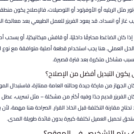
ور مثل الريليه أو الأوفرلود أو التوصيلات، فالإصلاح يكون منطق
ب غاز أو انسداد، قد يعود الفريزر للعمل الطبيعي بعد معالجة ا
ذا كان الضاغط محترقًا داخليًا، أو قافش ميكانيكيًا، أو يسحب أمبير
لحل العملي. هنا يجب استخدام قطعة أصلية متوافقة مع نوع ا
سبب مشاكل متكررة بعد فترة قصيرة.
يكون التبديل أفضل من الإصلاح؟
كان الجهاز من ماركة جيدة وحالته العامة ممتازة، فاستبدال المو
كان الفريزر قديم جدًا وفيه أكثر من مشكلة – مثل تسريب، عطل 
تحتاج مقارنة التكلفة قبل اتخاذ القرار. الصراحة هنا مهمة، لأن
ستحق تحميل العميل تكلفة كبيرة بدون فائدة طويلة المدى.
 يتم التشخيص في الموقع؟