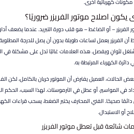
مكونات كهربائية أخرى.
 يكون اصلاح موتور الفريزر ضروريًا؟
 الفريزر – أو الضاغط – هو قلب دورة التبريد. عندما يضعف أداؤه
ظ أن الفريزر يعمل لساعات طويلة بدون أن يصل للدرجة المطلوبة.
شتغل لثوانٍ ويفصل. هذه العلامات غالبًا تدل على مشكلة في الض
 دائرة الكهرباء المرتبطة به.
عض الحالات، العميل يفترض أن الموتور خربان بالكامل، لكن ا
اد في المواسير، أو عطل في الثرموستات. لهذا السبب، الحكم ال
دائمًا صحيحًا. الفني المحترف يختبر الضغط، يسحب قراءات الكه
اح أو الاستبدال.
ات شائعة قبل تعطل موتور الفريزر