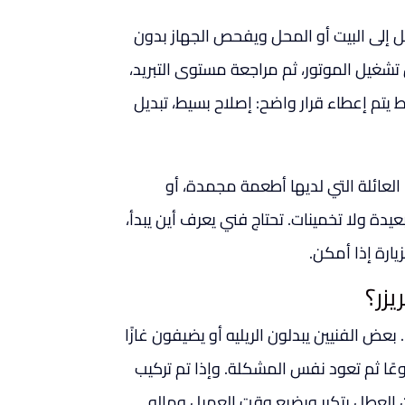
 إلى البيت أو المحل ويفحص الجهاز بدون
شغيل الموتور، ثم مراجعة مستوى التبريد،
 يتم إعطاء قرار واضح: إصلاح بسيط، تبديل
العائلة التي لديها أطعمة مجمدة، أو
بعيدة ولا تخمينات. تحتاج فني يعرف أين يبدأ،
ارة إذا أمكن.
زر؟
ض الفنيين يبدلون الريليه أو يضيفون غازًا
بوعًا ثم تعود نفس المشكلة. وإذا تم تركيب
 العطل يتكرر ويضيع وقت العميل وماله.