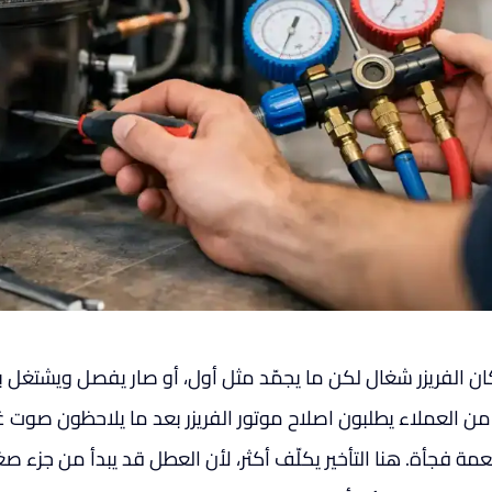
كان الفريزر شغال لكن ما يجمّد مثل أول، أو صار يفصل ويشتغل 
 من العملاء يطلبون اصلاح موتور الفريزر بعد ما يلاحظون صوت غي
مة فجأة. هنا التأخير يكلّف أكثر، لأن العطل قد يبدأ من جزء ص