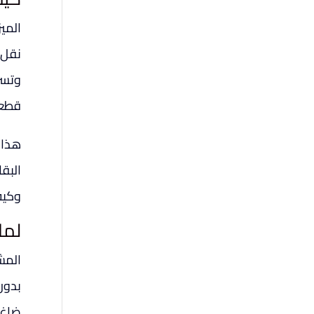
المي
نقل 
وتسر
قطعة
هذا 
البقا
وكيف
لما
المش
بدون 
ضاغط