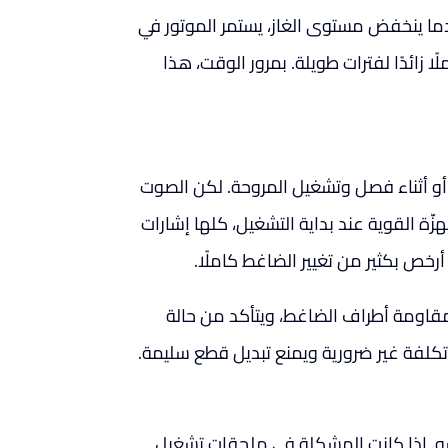
دما ينخفض مستوى الغاز، يستمر الموتور في
ا زائدًا لفترات طويلة. بمرور الوقت، هذا
أو أثناء فصل وتشغيل المروحة. لكن الصوت
زّة القوية عند بداية التشغيل، كلها إشارات
خص بكثير من تغيير الضاغط كاملًا.
قاومة أطراف الضاغط، ويتأكد من حالة
 تكلفة غير ضرورية ويمنع تبديل قطع سليمة.
نفسه. إذا كانت المشكلة في ملحقات تشغيل