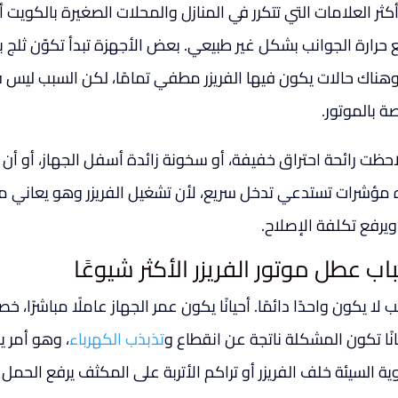
ثر العلامات التي تتكرر في المنازل والمحلات الصغيرة بالكويت أن
ع حرارة الجوانب بشكل غير طبيعي. بعض الأجهزة تبدأ تكوّن ثلج
 وهناك حالات يكون فيها الفريزر مطفي تمامًا، لكن السبب ليس 
ة بالموتور.
احظت رائحة احتراق خفيفة، أو سخونة زائدة أسفل الجهاز، أو أن ا
مؤشرات تستدعي تدخل سريع، لأن تشغيل الفريزر وهو يعاني من
ويرفع تكلفة الإصلاح.
اب عطل موتور الفريزر الأكثر شيوعًا
 لا يكون واحدًا دائمًا. أحيانًا يكون عمر الجهاز عاملًا مباشرًا،
انًا تكون المشكلة ناتجة عن انقطاع و
تذبذب الكهرباء
، وهو أمر ي
ية السيئة خلف الفريزر أو تراكم الأتربة على المكثف يرفع الحمل