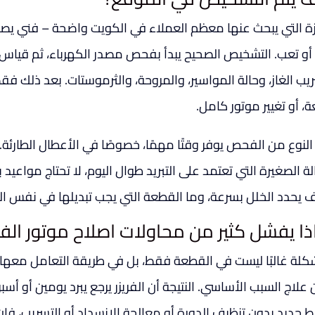
زة التي يبحث عنها معظم العملاء في الكويت واضحة – فني يصل
أو تعب. التشخيص الصحيح يبدأ بفحص مصدر الكهرباء، ثم قياس ت
يب الغاز، وحالة المواسير، والمروحة، والثرموستات. بعد ذلك فقط
، أو تغيير موتور كامل.
النوع من الفحص يوفر وقتًا مهمًا، خصوصًا في الأعطال الطارئة. 
لة الصغيرة التي تعتمد على التبريد طوال اليوم، لا تحتاج مواعيد 
 يحدد الخلل بسرعة، وما القطعة التي يجب تبديلها في نفس الزي
ذا يفشل كثير من محاولات اصلاح موتور الفري
كلة غالبًا ليست في القطعة فقط، بل في طريقة التعامل معها. بع
علاج السبب الأساسي. النتيجة أن الفريزر يرجع يبرد يومين أو أس
 جديد بدون تنظيف الدورة أو معالجة الانسداد أو التسريب، فإن