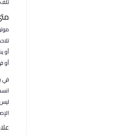
تلف 
متى
موتور
تلاح
أو ي
أو في
في ب
انسد
ليس 
الإصل
علام