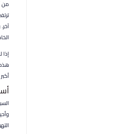
من أك
ترتف
آخر.
الخاص
إذا ل
هذه 
أكبر 
أسب
السبب
وأحي
التهو