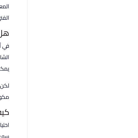
المعت
الفني
هل 
في أ
الشائ
يمكن
لكن ه
مكون
كيف
اختيا
سوء 