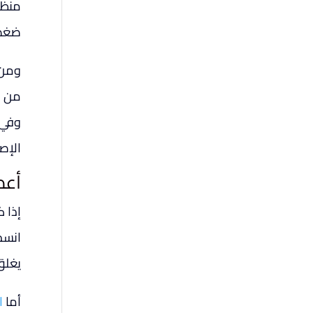
منظم
ضغط
ومن 
من ح
وفي 
الإص
أعط
إذا 
انسدا
يغلق 
أما
ا