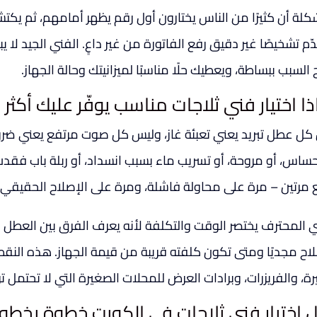
كلة أن كثيرًا من الناس يختارون أول رقم يظهر أمامهم، ثم يكتش
ّم تشخيصًا غير دقيق رفع الفاتورة من غير داعٍ. الفني الجيد لا ي
السبب ببساطة، ويعطيك حلًا مناسبًا لميزانيتك وحالة الجهاز.
ذا اختيار فني ثلاجات مناسب يوفّر عليك أكثر
كل عطل تبريد يعني تعبئة غاز، وليس كل صوت مرتفع يعني ضرورة 
ساس، أو مروحة، أو تسريب ماء بسبب انسداد، أو ربلة باب فقدت
 مرتين – مرة على محاولة فاشلة، ومرة على الإصلاح الحقيقي لا
ي المحترف يختصر الوقت والتكلفة لأنه يعرف الفرق بين العطل
لاح مجديًا ومتى تكون كلفته قريبة من قيمة الجهاز. هذه النقط
رة، والفريزرات، وبرادات العرض للمحلات الصغيرة التي لا تحتمل توق
ل اختيار فني ثلاجات في الكويت خطوة بخطو