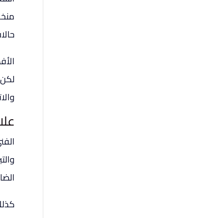
منخف
حالا
الأف
لكن ي
والات
علا
الفن
والتب
الضا
كذلك