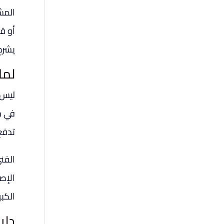
المش
أو قد
يشرح 
لما
ليس 
في ح
تدفع
الفن
الإص
الكبي
دلي