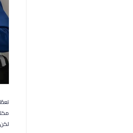
تعطّل
مكلفً
لكن 