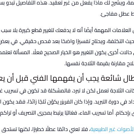
ة، ويشرح لك ماذا يفعل من غير تعقيد. هذه التفاصيل تبدو بسيط
 عطل مفاجئ.
العلامات المهمة أيضًا أنه لا يدفعك لتغيير قطع كبيرة بلا سبب
يث التكلفة، ويحتاج تفسيرًا واضحًا بعد فحص حقيقي. في بعض 
حالات أخرى يكون التغيير هو الخيار الصحيح فعلًا. المسألة تعتم
لاح مقارنة بقيمة الثلاجة نفسها.
ال شائعة يجب أن يفهمها الفني قبل أن يع
كانت الثلاجة تعمل لكن لا تبرد، فالمشكلة قد تكون في تسريب غ
د في دورة التبريد. وإذا كان الفريزر يكوّن ثلجًا زائدًا، فقد يكون ال
بإحكام. أما تسريب الماء، فغالبًا يرتبط بمجرى التصريف أو تراكم 
لأصوات غير الطبيعية
، فلا تعني دائمًا عطلًا خطيرًا، لكنها تس