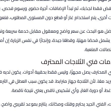
ض فقط لجذبك، ثم تبدأ الإضافات: أجرة حضور، ورسوم فحص، وق
ت أخرى، يتم استخدام غاز أو قطع دون المستوى المطلوب، فتعو
ضل هو البحث عن سعر واضح ومعقول مقابل خدمة سريعة وتشخي
شمل فحصًا مهنيًا، وقطعًا جيدة، وإنجازًا في نفس الزيارة إن أمك
صالات المتعبة.
مات فني الثلاجات المحترف
ي المحترف يصل مجهزًا، وليس فقط بحقيبة أدوات. يكون لديه فه
ريد معًا، لأن الثلاجة جهاز مترابط. قد يكون سبب العطل في الثرم
غط، أو دورة الغاز، وأي تشخيص ناقص يعني نتيجة ناقصة.
، الفني الجيد يحترم وقتك ومكانك. يلتزم بموعد تقريبي واضح، 