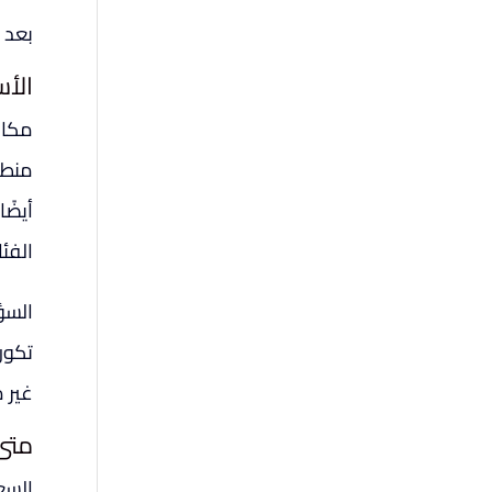
بعد 
الأ
مكال
منطق
أيضً
الفئا
السؤ
تكون
غير 
متى
السع