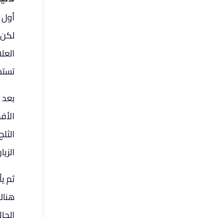
أول 
لكن 
العل
تستحق
بعد 
الأف
الثلج
الزي
ثم ي
هناك
الحا