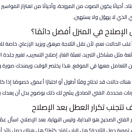
اد. أحيانًا يكون الصوت من المروحة، وأحيانًا من اهتزاز المواسي
 الذي لا يهوّل ولا يستهين.
الإصلاح في المنزل أفضل دائمًا؟
غلب الحالات نعم، لأن نقل الثلاجة مرهق ويزيد الإزعاج، خاصة ل
عة مثل مشاكل التبريد، تعبئة الغاز، إصلاح التسريب، تغيير جلدة
 التعامل معها في الموقع. هذا يختصر الوقت ويمنحك صورة و
ناك حالات قد تحتاج وقتًا أطول أو اختبارًا أعمق، خصوصًا إذا 
ات محددة. الفني الصادق يشرح لك ذلك بوضوح بدل أن يعدك ب
 تتجنب تكرار العطل بعد الإصلاح
ر الفني الصحيح هو البداية، وليس النهاية. بعد الإصلاح، اسأل ع
تهوية حول الثلاجة؟ هل الباب يُفتح كثيرًا؟ هل هناك حمل زائد