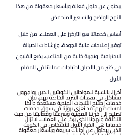
يبحثون عن حلول فعالة وبأسعار معقولة من هذا
النهج الواضح والتسعير المنخفض.
أساس خدماتنا هو التركيز على العملاء. من خلال
توفير إصلاحات عالية الجودة، وإرشادات الصيانة
الاحترافية، وتجربة خالية من المتاعب، يضع الفنيون
في كثير من الأحيان احتياجات عملائنا في المقام
الأول.
أخيرًا، بالنسبة للمواطنين الكويتيين الذين يواجهون
مشاكل في معدات التبريد الخاصة بهم، فإن
خدمات إصلاح الثلاجات الهندية مستعدة دائمًا
لمساعدتهم. قد يُعزى بروزنا في سوق خدمات
تصليح إلى خبرتنا المهنية وسرعتنا وفعاليتنا من حيث
التكلفة ونهجنا الذي يركز على العملاء. لا تزال
خدماتنا هي الخيار الأول للأشخاص في الكويت
الذين يبحثون عن إجابات سريعة وبأسعار معقولة