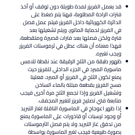
قد يعمل الفريزر لمدة طويلة دون توقف أو أخذ
فترات الراحة المطلوبة، فهنا يتم ضغط على
الدائرة الكهربائية داخل الفريزر فيتم عمل فصل
في الفريزر لحماية الماتور، ويتم تشغيلها بعد
فترة ولكن فصلها بعد فترات قصيرة ومتقطعة،
فهذا معناه أن هناك عطل في ثرموستات الفريزر
ويجب تغيره.
ظهور طبقة من الثلج الرقيقة عند نقطة تلامس
ماسورة المبرد في الجزء الداخلي للفريزر حيث
يمنع تكون الثلج في الفريزر أو المبرد، فعلينا
مسح الفريزر بقطعة مبللة بالماء الساخن
وتشغيل الفريزر وإذا تجمع الثلج مرة أخرى فيجب
متابعة فني تصليح فريزر لتغيير المجفف.
إذا ظهر اعوجاج في الماسورة الناقلة لغاز التبريد
أو وجود ترسبات أو قاذورات على الماسورة يمنع
من تدفق غاز التبريد ولا يتم فصل الثرموستات
بصورة طبيعية فيجب تغير الماسورة بواسطة